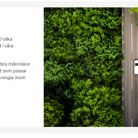
 olika
 i våra
r bra människor
nst som passar
ökningar inom