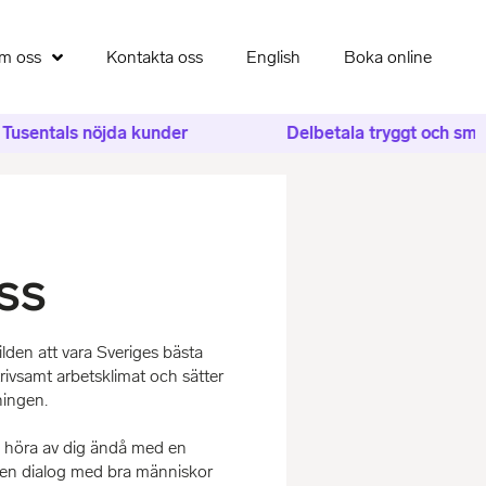
m oss
Kontakta oss
English
Boka online
sentals nöjda kunder
Delbetala tryggt och smidi
ss
lden att vara Sveriges bästa
trivsamt arbetsklimat och sätter
ningen.
na höra av dig ändå med en
r en dialog med bra människor