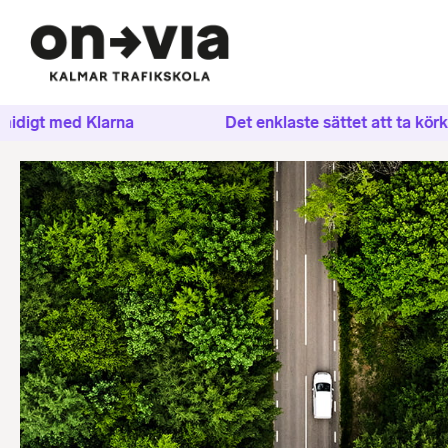
digt med Klarna
Det enklaste sättet att ta körkort