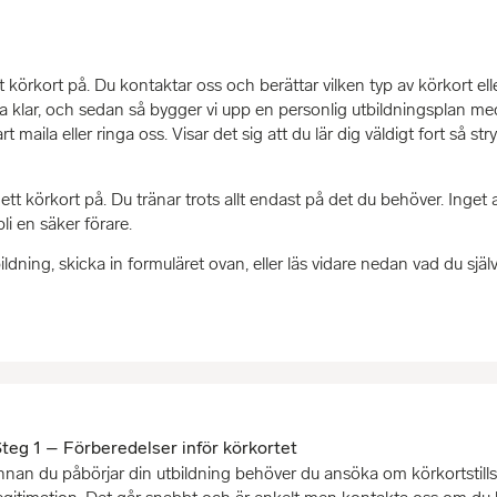
t körkort på. Du kontaktar oss och berättar vilken typ av körkort elle
ara klar, och sedan så bygger vi upp en personlig utbildningsplan me
aila eller ringa oss. Visar det sig att du lär dig väldigt fort så stryk
 ett körkort på. Du tränar trots allt endast på det du behöver. Inget 
bli en säker förare.
ning, skicka in formuläret ovan, eller läs vidare nedan vad du själv 
teg 1 – Förberedelser inför körkortet
nnan du påbörjar din utbildning behöver du ansöka om körkortstill