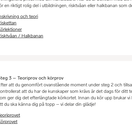
ör en riktigt rolig del i utbildningen, risktvåan eller halkbanan som 
nskrivning och teori
iskettan
örlektioner
isktvåan / Halkbanan
teg 3 – Teoriprov och körprov
fter att du genomfört ovanstående moment under steg 2 och tills
ontrollerat att du har de kunskaper som krävs är det dags för ditt te
om ger dig det efterlängtade körkortet. Innan du kör upp brukar vi
tt du ska känna dig på topp – vi delar din glädje!
eoriprovet
örprovet