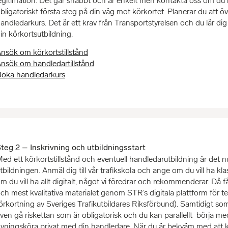
egitimation. Det går snabbt och är enkelt men kontakta oss om du 
bligatoriskt första steg på din väg mot körkortet. Planerar du att 
andledarkurs. Det är ett krav från Transportstyrelsen och du lär di
in körkortsutbildning.
nsök om körkortstillstånd
nsök om handledartillstånd
oka handledarkurs
teg 2 – Inskrivning och utbildningsstart
ed ett körkortstillstånd och eventuell handledarutbildning är det n
tbildningen. Anmäl dig till vår trafikskola och ange om du vill ha klass
m du vill ha allt digitalt, något vi föredrar och rekommenderar. Då får 
ch mest kvalitativa materialet genom STR’s digitala plattform för t
örkortning av Sveriges Trafikutbildares Riksförbund). Samtidigt so
ven gå riskettan som är obligatorisk och du kan parallellt börja me
vningsköra privat med din handledare.
När du är bekväm med att kör