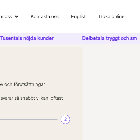
m oss
Kontakta oss
English
Boka online
sentals nöjda kunder
Delbetala tryggt och smidig
ov och förutsättningar.
varar så snabbt vi kan, oftast
2