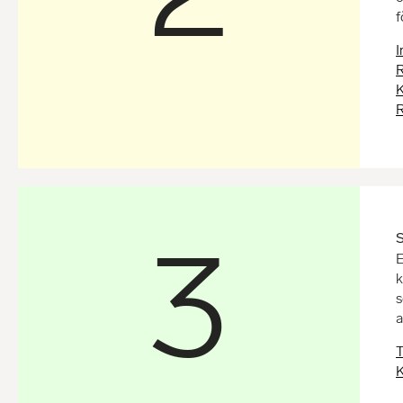
f
I
R
K
R
3
S
E
k
s
a
T
K