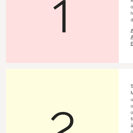
1
l
o
h
d
A
A
B
S
M
u
2
o
o
f
ä
ö