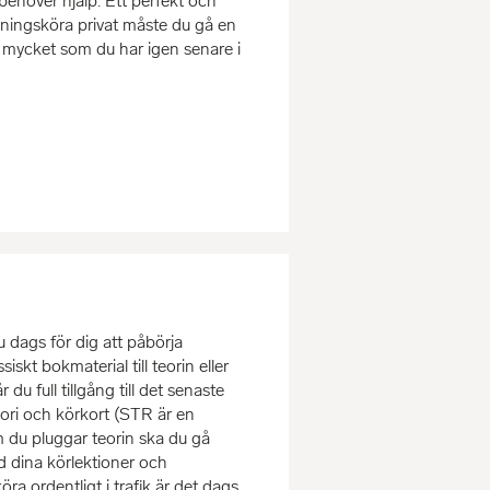
behöver hjälp. Ett perfekt och
övningsköra privat måste du gå en
g mycket som du har igen senare i
u dags för dig att påbörja
iskt bokmaterial till teorin eller
du full tillgång till det senaste
eori och körkort (STR är en
m du pluggar teorin ska du gå
d dina körlektioner och
a ordentligt i trafik är det dags