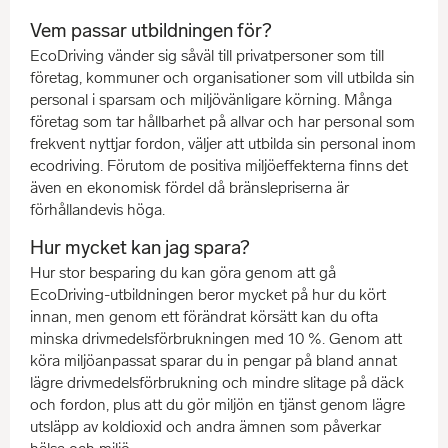
Vem passar utbildningen för?
EcoDriving vänder sig såväl till privatpersoner som till
företag, kommuner och organisationer som vill utbilda sin
personal i sparsam och miljövänligare körning. Många
företag som tar hållbarhet på allvar och har personal som
frekvent nyttjar fordon, väljer att utbilda sin personal inom
ecodriving. Förutom de positiva miljöeffekterna finns det
även en ekonomisk fördel då bränslepriserna är
förhållandevis höga.
Hur mycket kan jag spara?
Hur stor besparing du kan göra genom att gå
EcoDriving-utbildningen beror mycket på hur du kört
innan, men genom ett förändrat körsätt kan du ofta
minska drivmedelsförbrukningen med 10 %. Genom att
köra miljöanpassat sparar du in pengar på bland annat
lägre drivmedelsförbrukning och mindre slitage på däck
och fordon, plus att du gör miljön en tjänst genom lägre
utsläpp av koldioxid och andra ämnen som påverkar